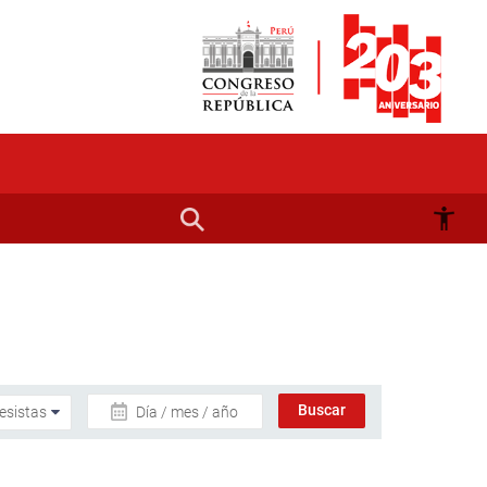
Día / mes / año