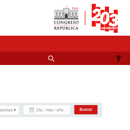
Día / mes / año