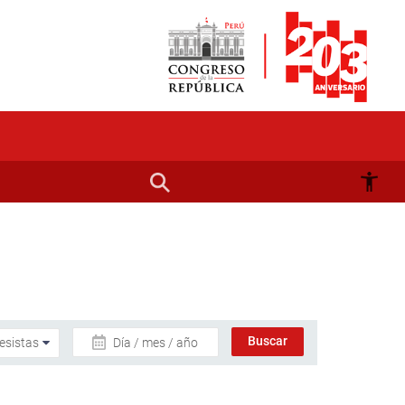
Día / mes / año