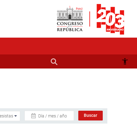
Día / mes / año