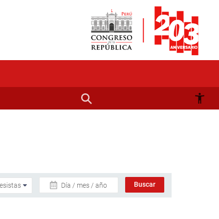
Día / mes / año