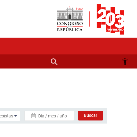
Día / mes / año