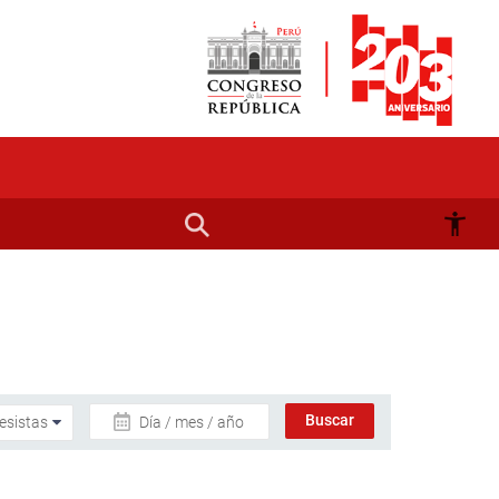
Día / mes / año