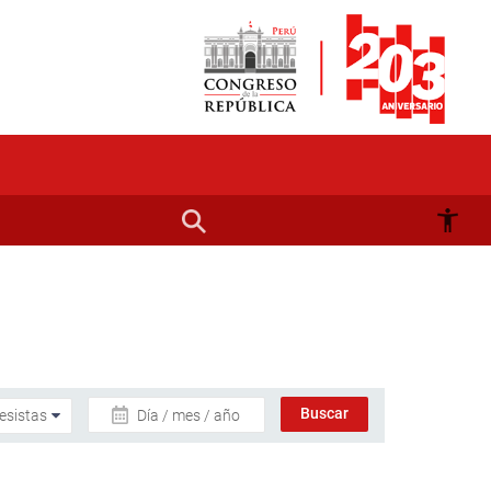
Día / mes / año