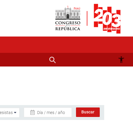
Día / mes / año