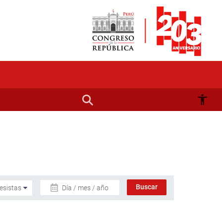
Día / mes / año