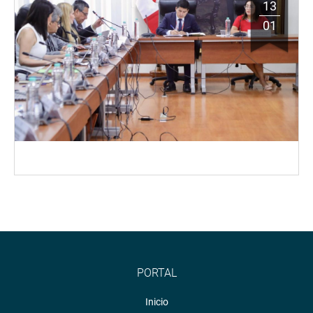
13
01
PORTAL
Inicio