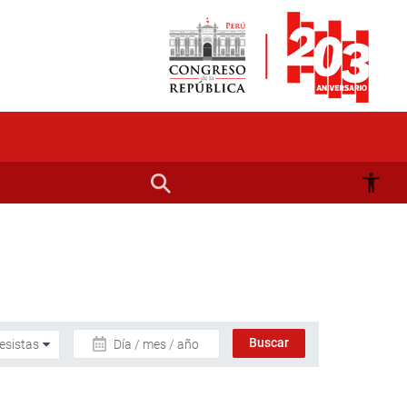
Día / mes / año