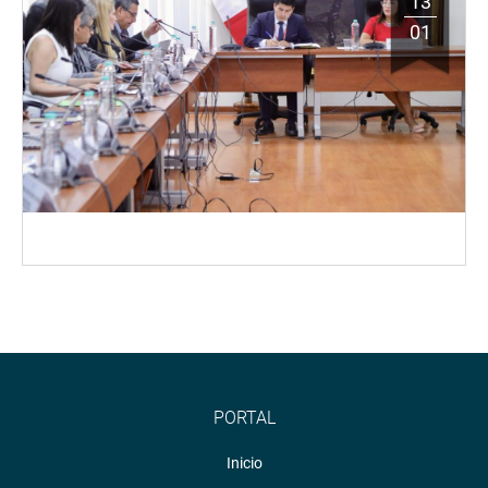
13
01
PORTAL
Inicio