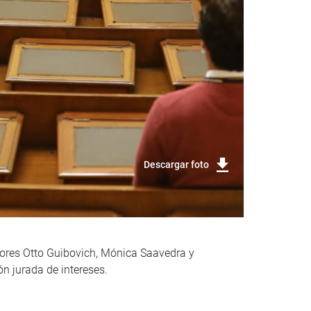
Descargar foto
dores Otto Guibovich, Mónica Saavedra y
ón jurada de intereses.