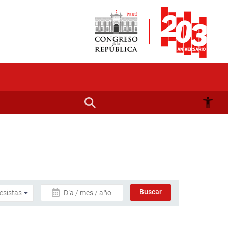
Día / mes / año