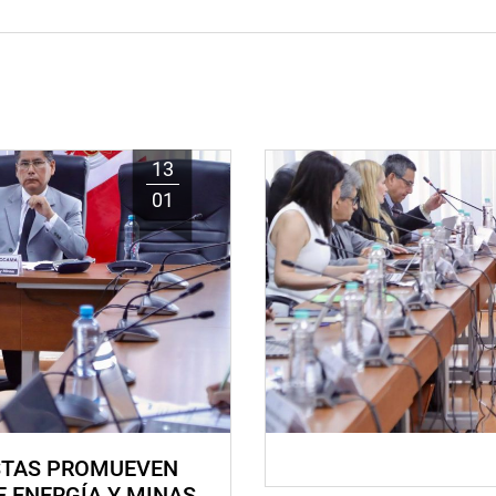
13
01
STAS PROMUEVEN
E ENERGÍA Y MINAS