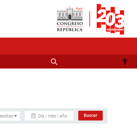
Día / mes / año