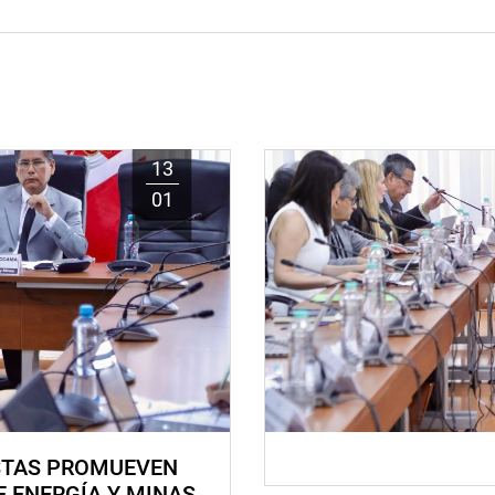
13
01
STAS PROMUEVEN
E ENERGÍA Y MINAS