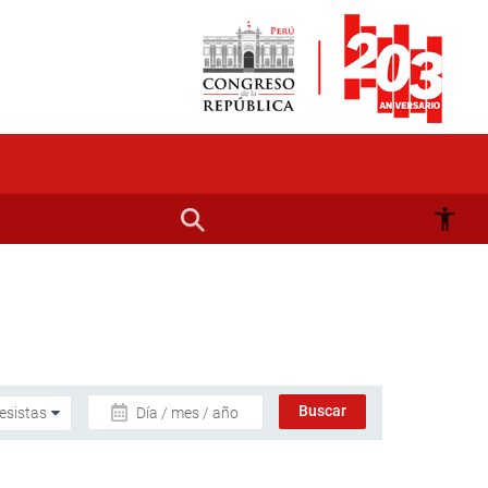
Día / mes / año