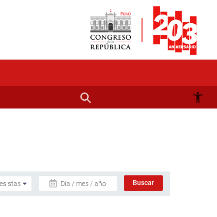
Día / mes / año