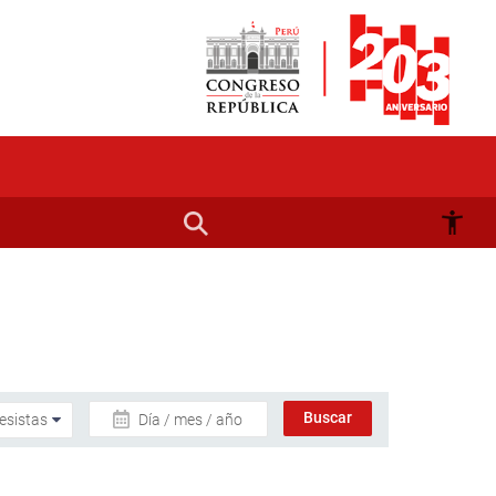
Día / mes / año