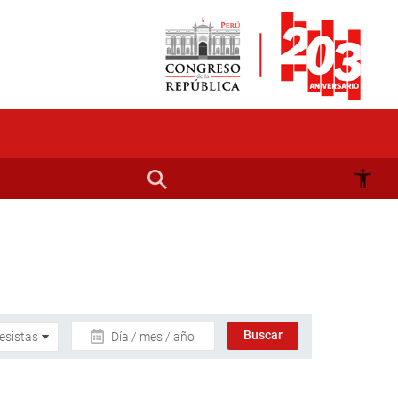
Día / mes / año