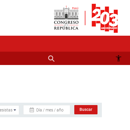
Día / mes / año