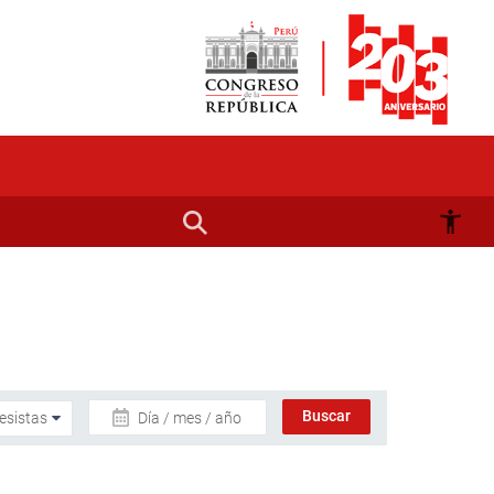
Día / mes / año