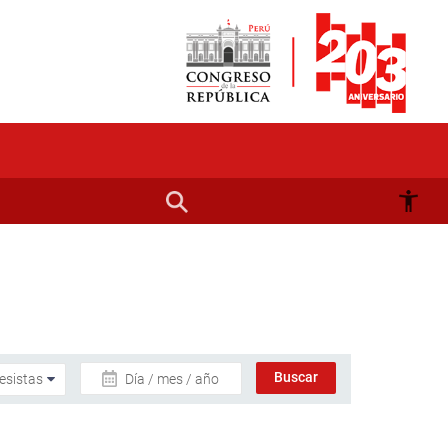
Día / mes / año