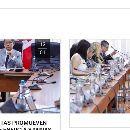
13
01
STAS PROMUEVEN
E ENERGÍA Y MINAS