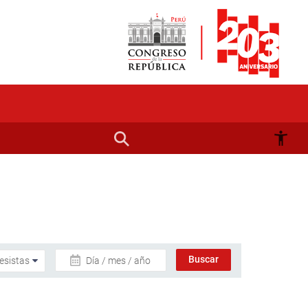
Día / mes / año