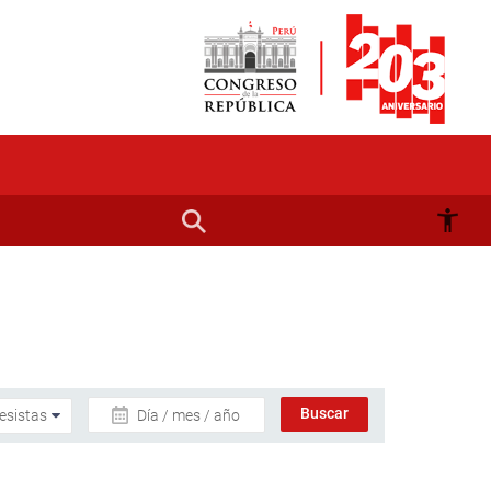
Día / mes / año