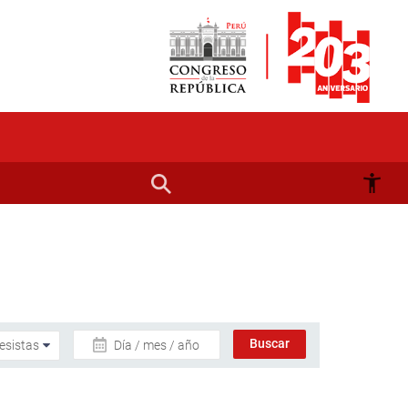
Día / mes / año