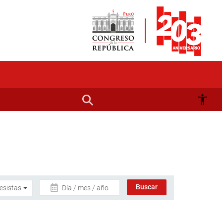
Día / mes / año