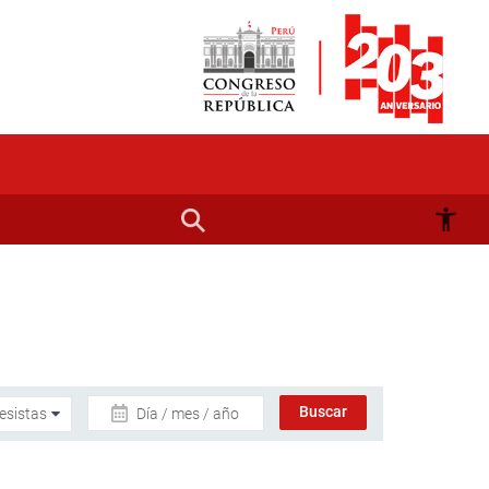
Día / mes / año