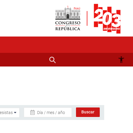
Día / mes / año