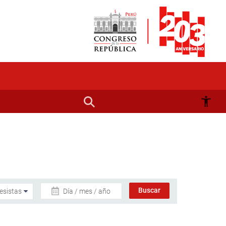
Día / mes / año