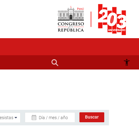
Día / mes / año