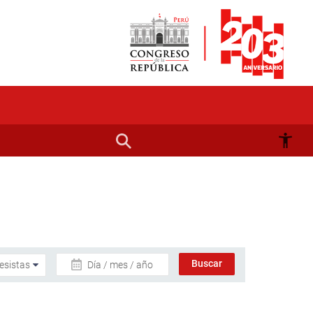
Día / mes / año