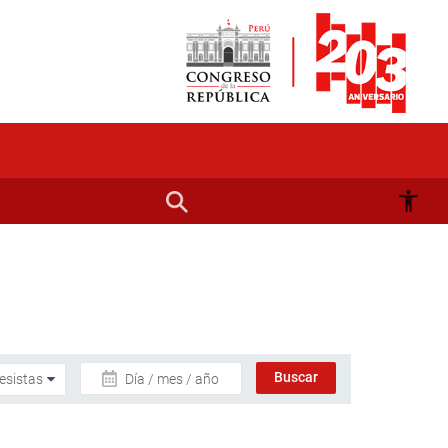
Día / mes / año