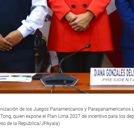
anización de los Juegos Panamericanos y Parapanamericanos Li
o Tong, quien expone el Plan Lima 2027 de incentivo para los de
o de la República/JPAyala)