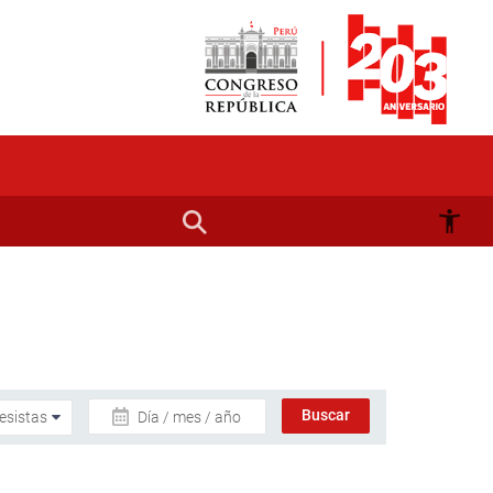
Día / mes / año