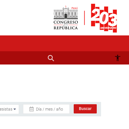
Día / mes / año