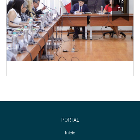
13
01
PORTAL
Inicio