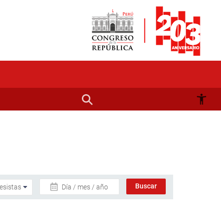
Día / mes / año