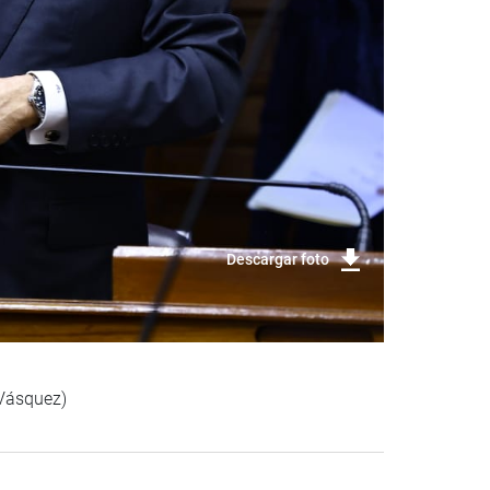
Descargar foto
VVásquez)