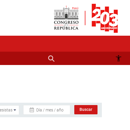
Día / mes / año