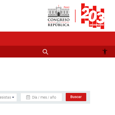
Día / mes / año