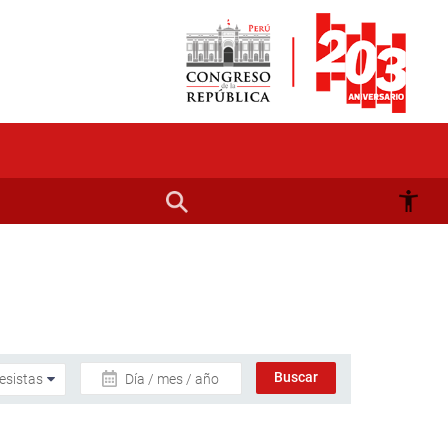
Día / mes / año