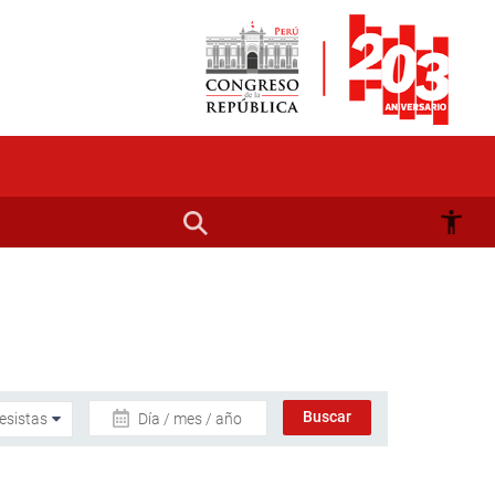
Día / mes / año