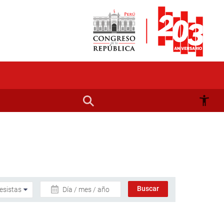
Día / mes / año