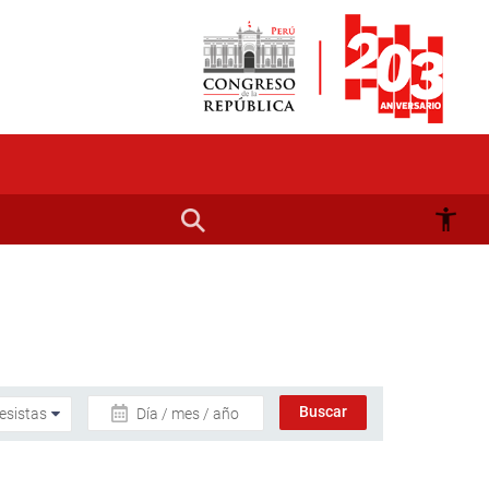
Día / mes / año