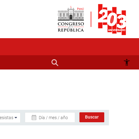
Día / mes / año