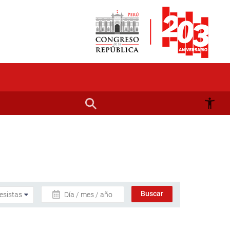
Día / mes / año