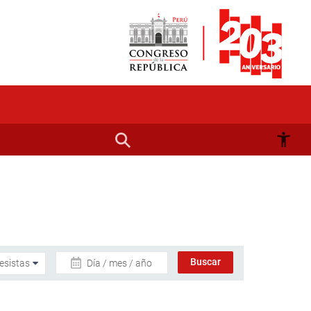
Día / mes / año