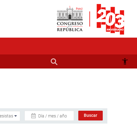
Día / mes / año