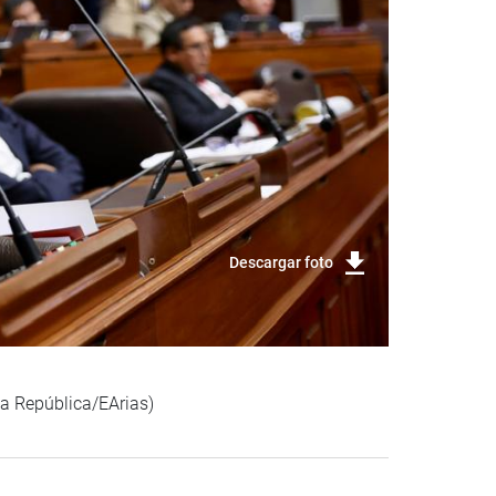
Descargar foto
 la República/EArias)