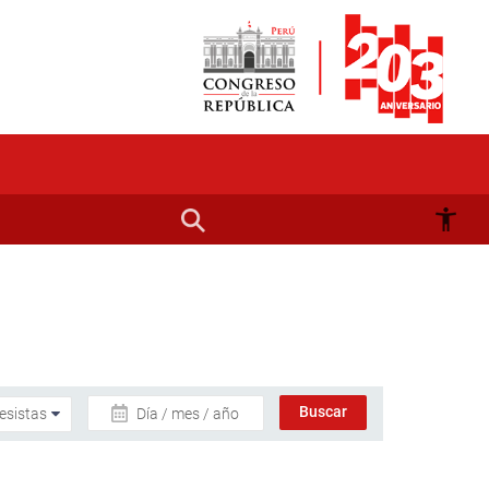
Día / mes / año