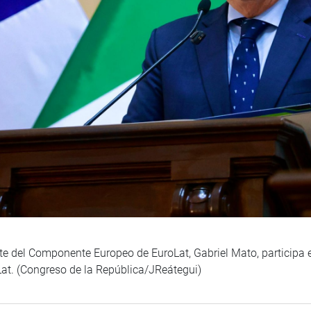
nte del Componente Europeo de EuroLat, Gabriel Mato, participa 
Lat. (Congreso de la República/JReátegui)