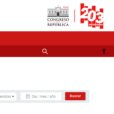
Día / mes / año