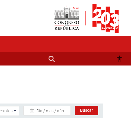
Día / mes / año