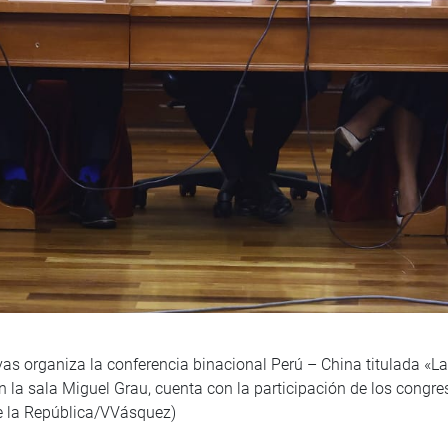
 organiza la conferencia binacional Perú – China titulada «La i
n la sala Miguel Grau, cuenta con la participación de los congr
de la República/VVásquez)