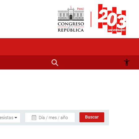
Día / mes / año